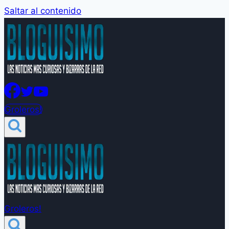
Saltar al contenido
Groleros!
Groleros!