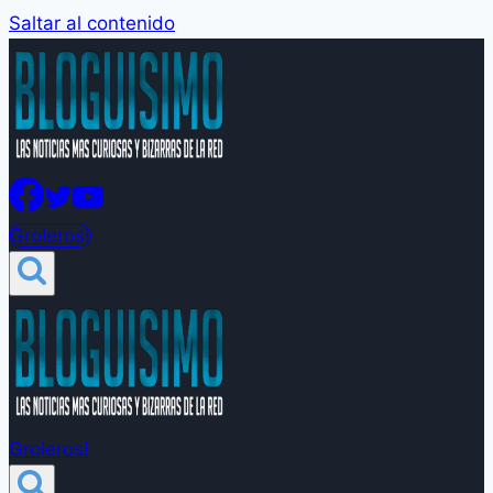
Saltar al contenido
Groleros!
Groleros!