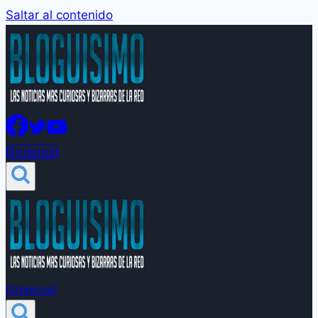
Saltar al contenido
Groleros!
Groleros!