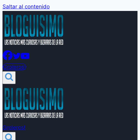
Saltar al contenido
Groleros!
Groleros!