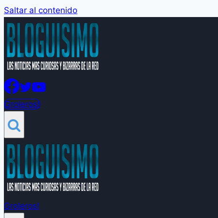
Saltar al contenido
Groleros!
Groleros!