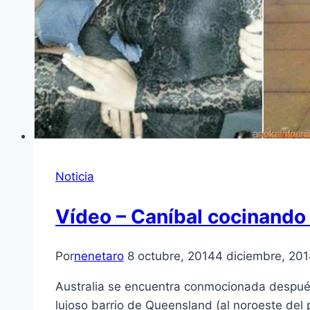
Noticia
Vídeo – Caníbal cocinando 
Por
nenetaro
8 octubre, 2014
4 diciembre, 20
Australia se encuentra conmocionada después 
lujoso barrio de Queensland (al noroeste del