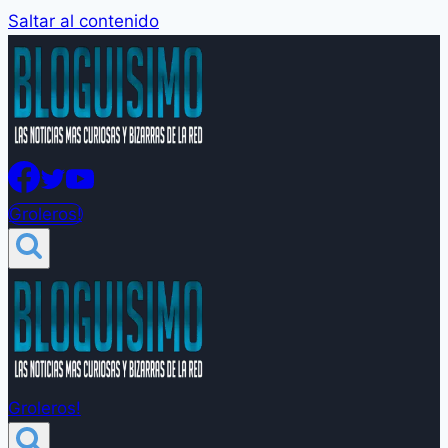
Saltar al contenido
Groleros!
Groleros!