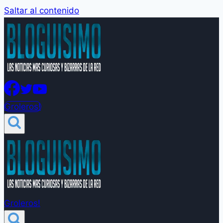
Saltar al contenido
Groleros!
Groleros!