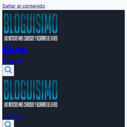
Saltar al contenido
Groleros!
Groleros!