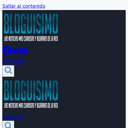
Saltar al contenido
Groleros!
Groleros!