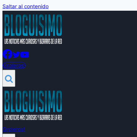
Saltar al contenido
Groleros!
Groleros!