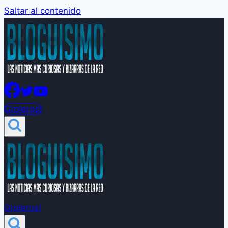
Saltar al contenido
Groleros!
Groleros!