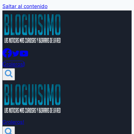
Saltar al contenido
Groleros!
Groleros!