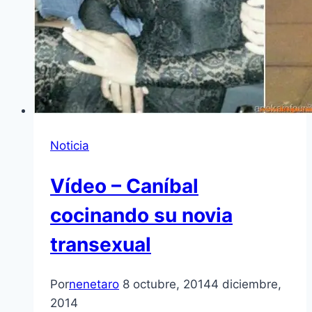
Noticia
Vídeo – Caníbal
cocinando su novia
transexual
Por
nenetaro
8 octubre, 2014
4 diciembre,
2014