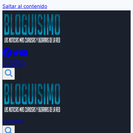
Saltar al contenido
Groleros!
Groleros!