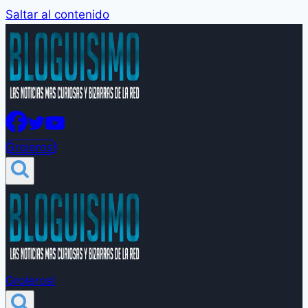
Saltar al contenido
Groleros!
Groleros!