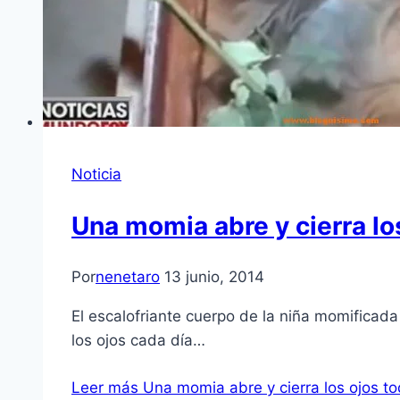
Noticia
Una momia abre y cierra lo
Por
nenetaro
13 junio, 2014
El escalofriante cuerpo de la niña momificad
los ojos cada día…
Leer más
Una momia abre y cierra los ojos to