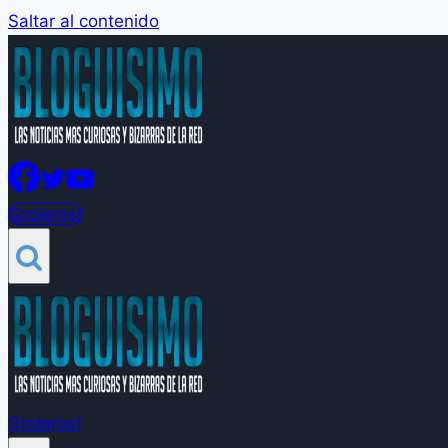
Saltar al contenido
Groleros!
Groleros!