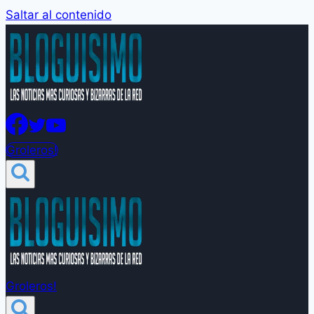
Saltar al contenido
Groleros!
Groleros!