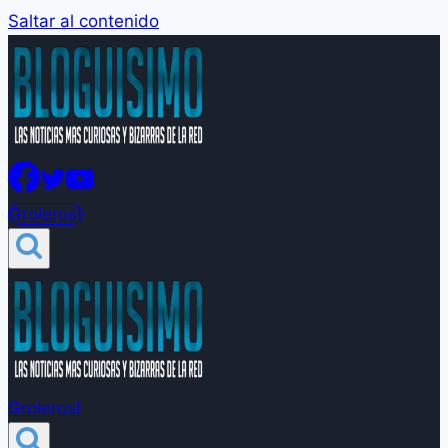
Saltar al contenido
Groleros!
Groleros!