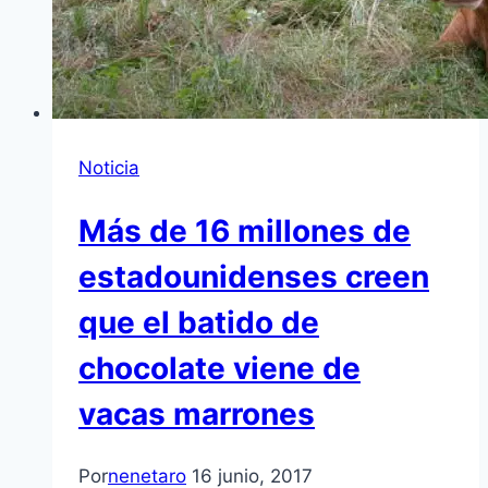
Noticia
Más de 16 millones de
estadounidenses creen
que el batido de
chocolate viene de
vacas marrones
Por
nenetaro
16 junio, 2017