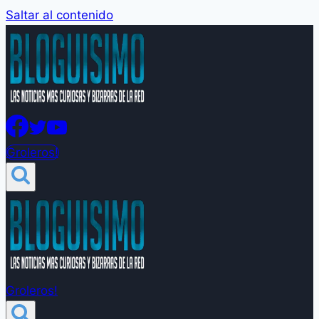
Saltar al contenido
Groleros!
Groleros!