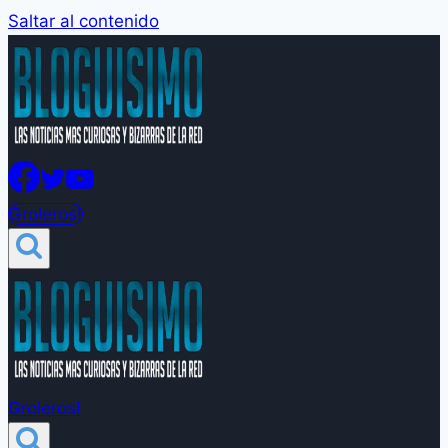
Saltar al contenido
Groleros!
Groleros!