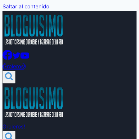
Saltar al contenido
Groleros!
Groleros!