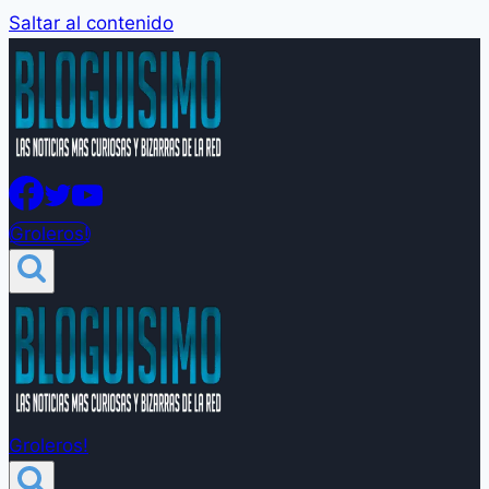
Saltar al contenido
Groleros!
Groleros!