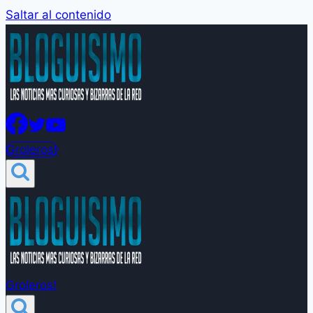
Saltar al contenido
Groleros!
Groleros!