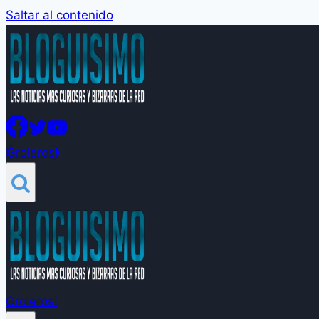
Saltar al contenido
Groleros!
Groleros!