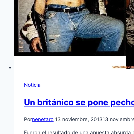
Noticia
Un británico se pone pecho
Por
nenetaro
13 noviembre, 2013
13 noviembr
Fueron el resultado de una apuesta absurda q