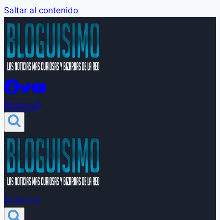
Saltar al contenido
Groleros!
Groleros!