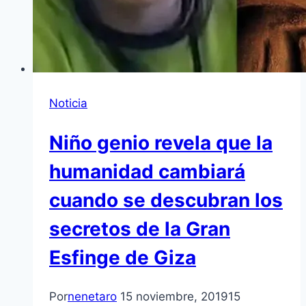
Noticia
Niño genio revela que la
humanidad cambiará
cuando se descubran los
secretos de la Gran
Esfinge de Giza
Por
nenetaro
15 noviembre, 2019
15