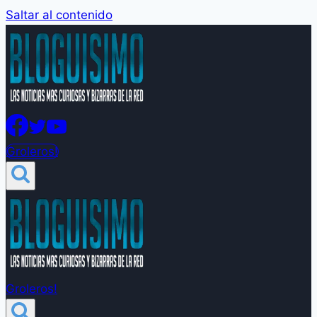
Saltar al contenido
Groleros!
Groleros!