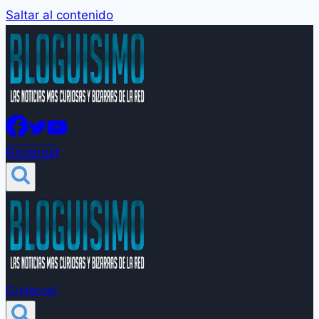
Saltar al contenido
Groleros!
Groleros!