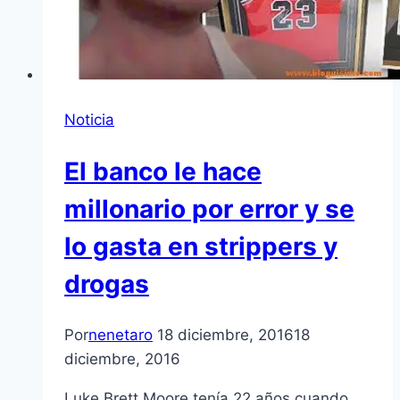
Noticia
El banco le hace
millonario por error y se
lo gasta en strippers y
drogas
Por
nenetaro
18 diciembre, 2016
18
diciembre, 2016
Luke Brett Moore tenía 22 años cuando