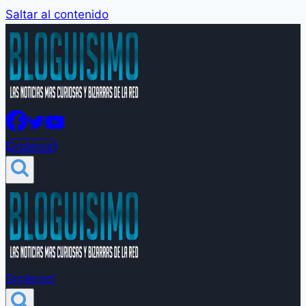
Saltar al contenido
Groleros!
Groleros!