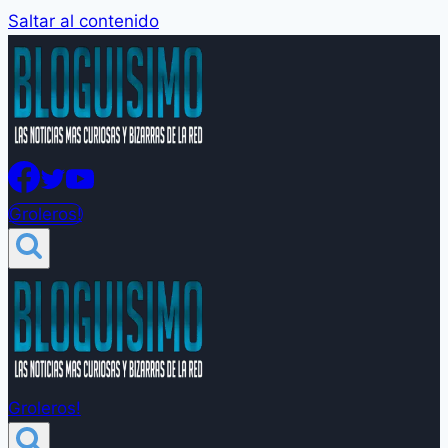
Saltar al contenido
Groleros!
Groleros!