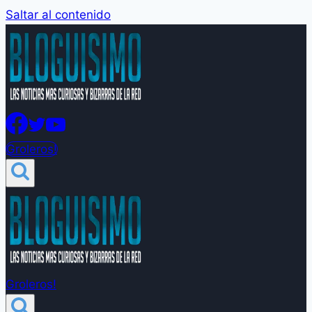
Saltar al contenido
Groleros!
Groleros!