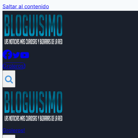
Saltar al contenido
Groleros!
Groleros!