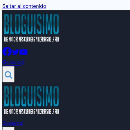
Saltar al contenido
Groleros!
Groleros!