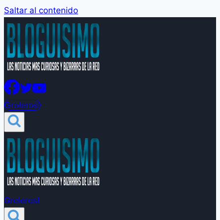
Saltar al contenido
Groleros!
Groleros!