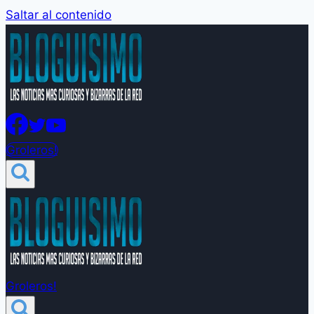
Saltar al contenido
Groleros!
Groleros!