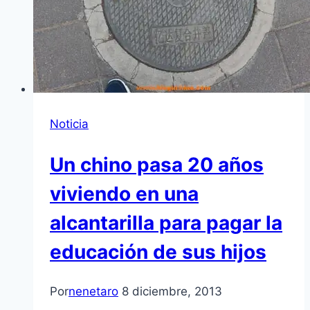
Noticia
Un chino pasa 20 años
viviendo en una
alcantarilla para pagar la
educación de sus hijos
Por
nenetaro
8 diciembre, 2013