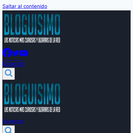
Saltar al contenido
Groleros!
Groleros!