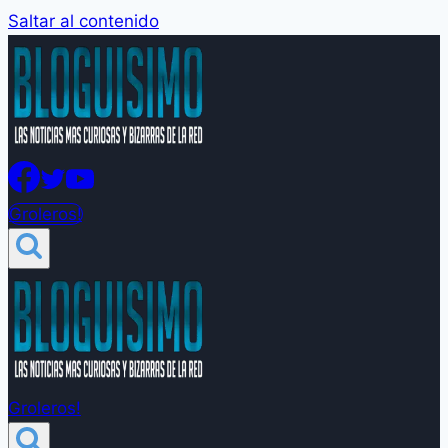
Saltar al contenido
Groleros!
Groleros!