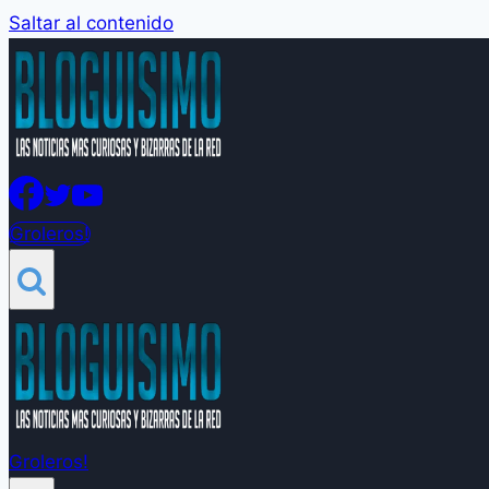
Saltar al contenido
Groleros!
Groleros!