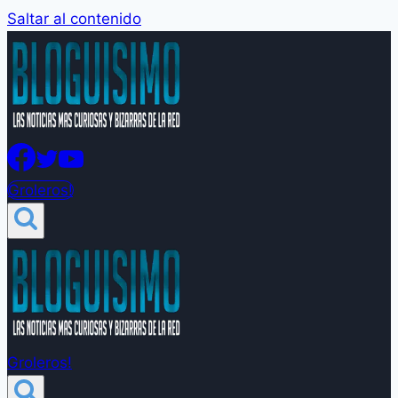
Saltar al contenido
Groleros!
Groleros!