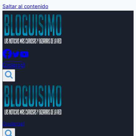
Saltar al contenido
Groleros!
Groleros!