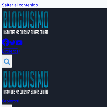
Saltar al contenido
Groleros!
Groleros!