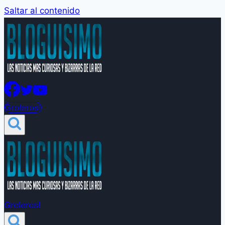
Saltar al contenido
Groleros!
Groleros!