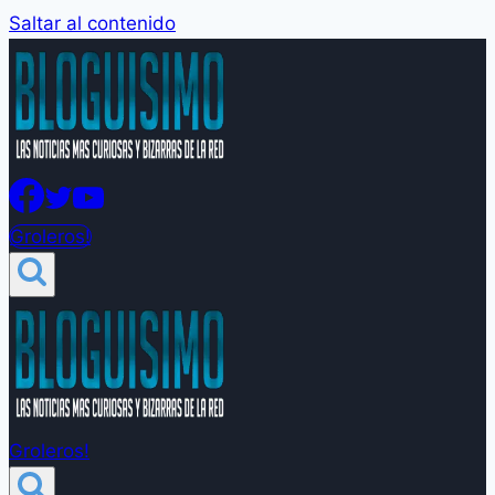
Saltar al contenido
Groleros!
Groleros!