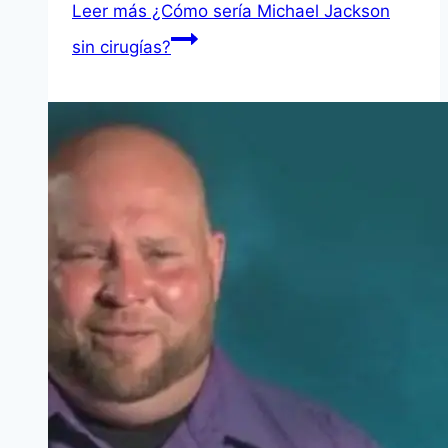
Leer más
¿Cómo serí­a Michael Jackson
sin cirugí­as?