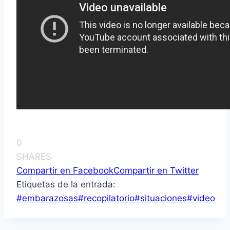
0
SHARES
Compartir en Facebook
Compartir en Twitter
Etiquetas de la entrada:
#
embarazosas
#
recopilatorio
#
situaciones
#
video