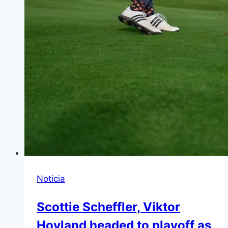
Noticia
Scottie Scheffler, Viktor
Hovland headed to playoff as