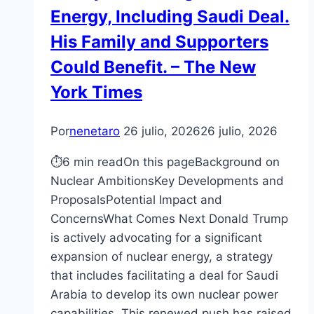
Energy, Including Saudi Deal.
His Family and Supporters
Could Benefit. – The New
York Times
Por
nenetaro
26 julio, 2026
26 julio, 2026
⏱6 min readOn this pageBackground on
Nuclear AmbitionsKey Developments and
ProposalsPotential Impact and
ConcernsWhat Comes Next Donald Trump
is actively advocating for a significant
expansion of nuclear energy, a strategy
that includes facilitating a deal for Saudi
Arabia to develop its own nuclear power
capabilities. This renewed push has raised