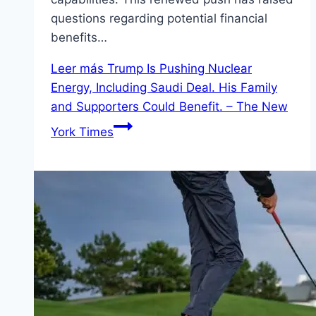
questions regarding potential financial
benefits…
Leer más
Trump Is Pushing Nuclear
Energy, Including Saudi Deal. His Family
and Supporters Could Benefit. – The New
York Times