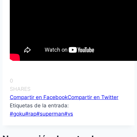
0
SHARES
Compartir en Facebook
Compartir en Twitter
Etiquetas de la entrada:
#
goku
#
rap
#
superman
#
vs