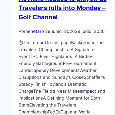
Travelers rolls into Monday –
Golf Channel
Por
nenetaro
29 junio, 2026
29 junio, 2026
⏱7 min readOn this pageBackgroundThe
Travelers Championship: A Signature
EventTPC River Highlands: A Birdie-
Friendly BattlegroundPre-Tournament
LandscapeKey DevelopmentsWeather
Disruptions and Sunday’s CloseScheffler’s
Steady FinishHovland’s Dramatic
ChargeThe Field’s Near MissesImpact and
ImplicationsA Defining Moment for Both
StarsElevating the Travelers
ChampionshipFedExCup and World