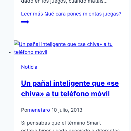
dado en los juegos, cuando matáis…
Leer más
Qué cara pones mientas juegas?
Noticia
Un pañal inteligente que «se
chiva» a tu teléfono móvil
Por
nenetaro
10 julio, 2013
Si pensabas que el término Smart
estaba hiper-usado asociado a diferentes