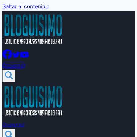
Saltar al contenido
Groleros!
Groleros!