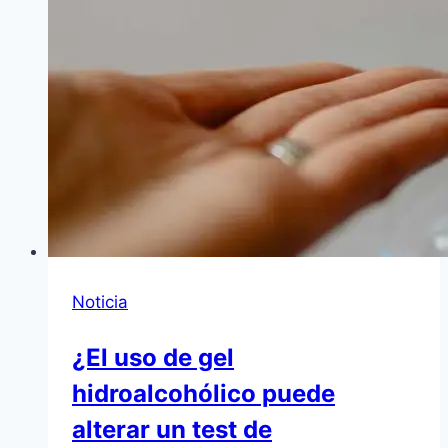
Noticia
¿El uso de gel
hidroalcohólico puede
alterar un test de