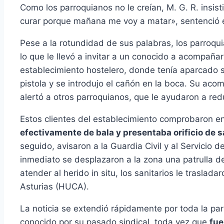
Como los parroquianos no le creían, M. G. R. insist
curar porque mañana me voy a matar», sentenció 
Pese a la rotundidad de sus palabras, los parroqui
lo que le llevó a invitar a un conocido a acompaña
establecimiento hostelero, donde tenía aparcado su
pistola y se introdujo el cañón en la boca. Su acom
alertó a otros parroquianos, que le ayudaron a red
Estos clientes del establecimiento comprobaron e
efectivamente de bala y presentaba orificio de s
seguido, avisaron a la Guardia Civil y al Servici
inmediato se desplazaron a la zona una patrulla d
atender al herido in situ, los sanitarios le traslada
Asturias (HUCA).
La noticia se extendió rápidamente por toda la pa
conocido por su pasado sindical, toda vez que
fue