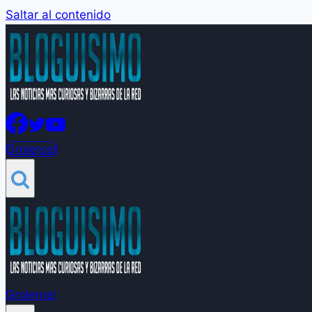
Saltar al contenido
Groleros!
Groleros!