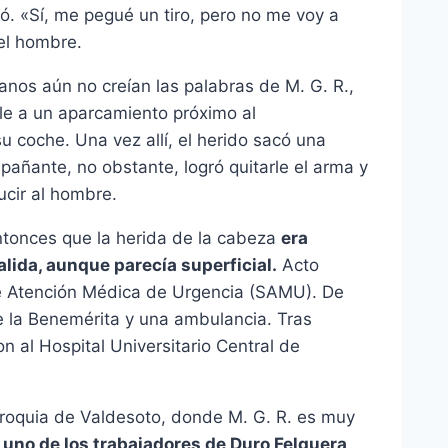
ió. «Sí, me pegué un tiro, pero no me voy a
el hombre.
anos aún no creían las palabras de M. G. R.,
rle a un aparcamiento próximo al
 coche. Una vez allí, el herido sacó una
pañante, no obstante, logró quitarle el arma y
ucir al hombre.
ntonces que la herida de la cabeza
era
alida, aunque parecía superficial.
Acto
o de Atención Médica de Urgencia (SAMU). De
e la Benemérita y una ambulancia. Tras
ron al Hospital Universitario Central de
rroquia de Valdesoto, donde M. G. R. es muy
 uno de los trabajadores de Duro Felguera