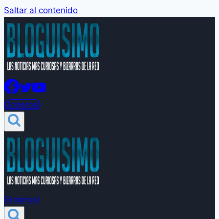
Saltar al contenido
Groleros!
Groleros!