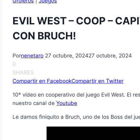
Groleros
|
Juegos
EVIL WEST – COOP – CAP
CON BRUCH!
Por
nenetaro
27 octubre, 2024
27 octubre, 2024
0
SHARES
Compartir en Facebook
Compartir en Twitter
10º vídeo en cooperativo del juego Evil West. El re
nuestro canal de
Youtube
Le damos finiquito a Bruch, uno de los Boss del ju