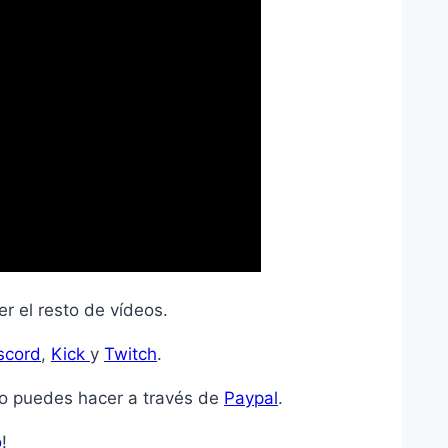
r el resto de vídeos.
scord
,
Kick
y
Twitch
.
lo puedes hacer a través de
Paypal
.
o
!