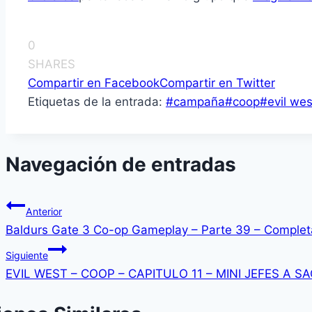
0
SHARES
Compartir en Facebook
Compartir en Twitter
Etiquetas de la entrada:
#
campaña
#
coop
#
evil wes
Navegación de entradas
Anterior
Baldurs Gate 3 Co-op Gameplay – Parte 39 – Comple
Siguiente
EVIL WEST – COOP – CAPITULO 11 – MINI JEFES A SA