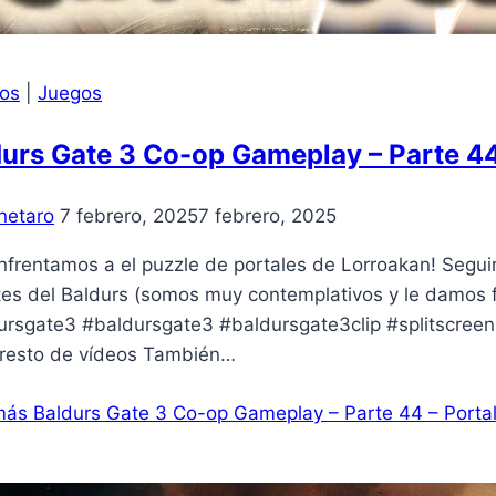
ros
|
Juegos
urs Gate 3 Co-op Gameplay – Parte 44
netaro
7 febrero, 2025
7 febrero, 2025
nfrentamos a el puzzle de portales de Lorroakan! Segu
es del Baldurs (somos muy contemplativos y le damos f
ursgate3 #baldursgate3 #baldursgate3clip #splitscreen
l resto de vídeos También…
más
Baldurs Gate 3 Co-op Gameplay – Parte 44 – Porta