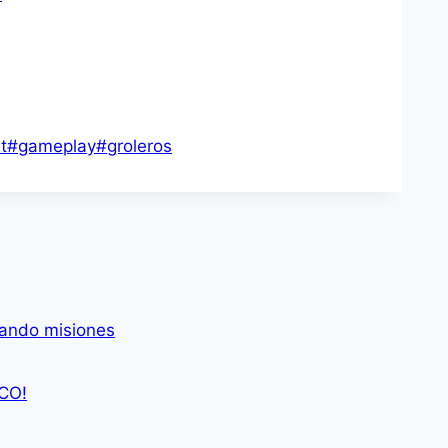
t
#
gameplay
#
groleros
tando misiones
CO!