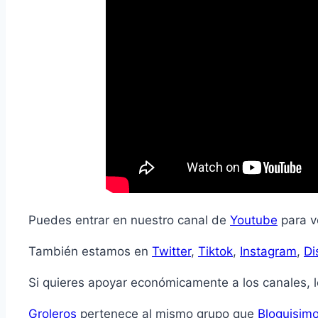
Puedes entrar en nuestro canal de
Youtube
para ve
También estamos en
Twitter
,
Tiktok
,
Instagram
,
Di
Si quieres apoyar económicamente a los canales, 
Groleros
pertenece al mismo grupo que
Bloguisim