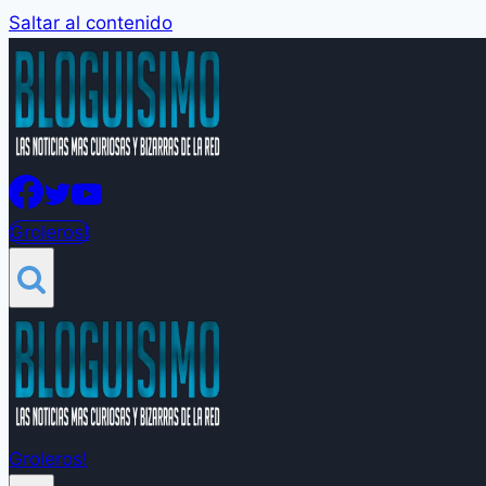
Saltar al contenido
Groleros!
Groleros!