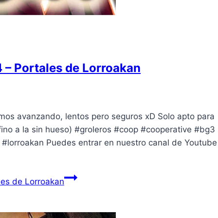
 – Portales de Lorroakan
imos avanzando, lentos pero seguros xD Solo apto para
ino a la sin hueso) #groleros #coop #cooperative #bg3
 #lorroakan Puedes entrar en nuestro canal de Youtube
les de Lorroakan