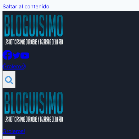
Saltar al contenido
Groleros!
Groleros!