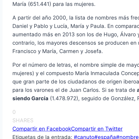
María (651.441) para las mujeres.
A partir del año 2000, la lista de nombres más fr
Daniel y Pablo y Lucía, María y Paula. En compara
aumentado más en 2013 son los de Hugo, Álvaro y A
contrario, los mayores descensos se producen en
Francisco y María, Carmen y Josefa.
Por el número de letras, el nombre simple de mayo
mujeres) y el compuesto María Inmaculada Concepc
que gran parte de los ciudadanos de origen iber
para los varones el de Juan Carlos. Si se trata de
siendo García
(1.478.972), seguido de González, 
0
SHARES
Compartir en Facebook
Compartir en Twitter
Etiquetas de la entrada:
#
canuto
#
españa
#
nombre