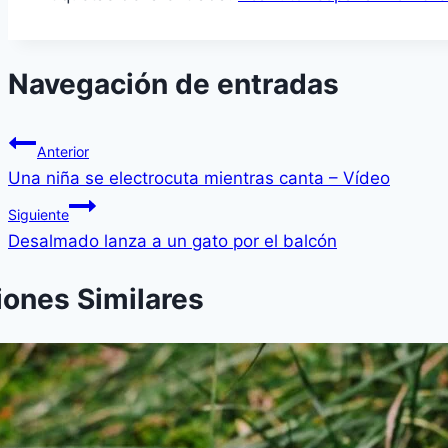
Navegación de entradas
Anterior
Una niña se electrocuta mientras canta – Vídeo
Siguiente
Desalmado lanza a un gato por el balcón
iones Similares