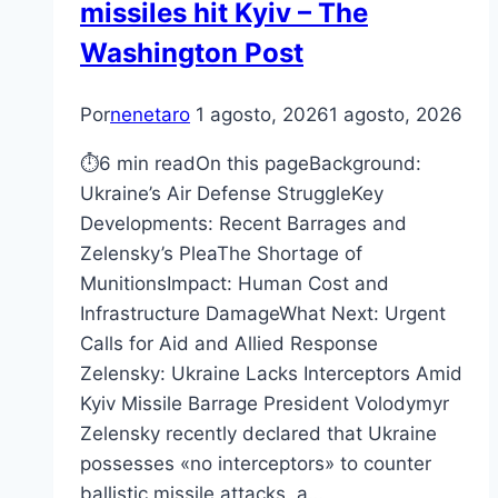
missiles hit Kyiv – The
Washington Post
Por
nenetaro
1 agosto, 2026
1 agosto, 2026
⏱6 min readOn this pageBackground:
Ukraine’s Air Defense StruggleKey
Developments: Recent Barrages and
Zelensky’s PleaThe Shortage of
MunitionsImpact: Human Cost and
Infrastructure DamageWhat Next: Urgent
Calls for Aid and Allied Response
Zelensky: Ukraine Lacks Interceptors Amid
Kyiv Missile Barrage President Volodymyr
Zelensky recently declared that Ukraine
possesses «no interceptors» to counter
ballistic missile attacks, a…