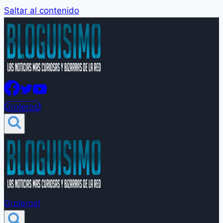
Saltar al contenido
Groleros!
Groleros!