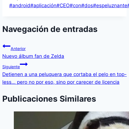
#
android
#
aplicación
#
CEO
#
con
#
dos
#
espeluznante
Navegación de entradas
Anterior
Nuevo álbum fan de Zelda
Siguiente
Detienen a una peluquera que cortaba el pelo en top-
less… pero no por eso, sino por carecer de licencia
Publicaciones Similares