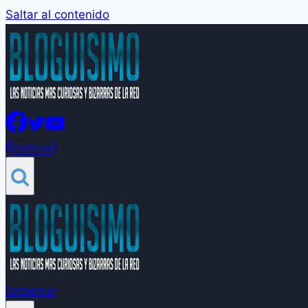
Saltar al contenido
Groleros!
Groleros!