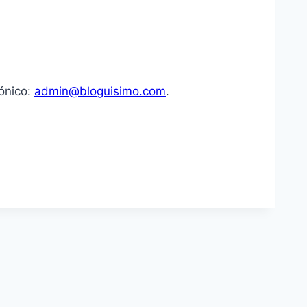
rónico:
admin@bloguisimo.com
.