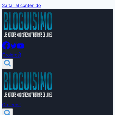
Saltar al contenido
Groleros!
Groleros!