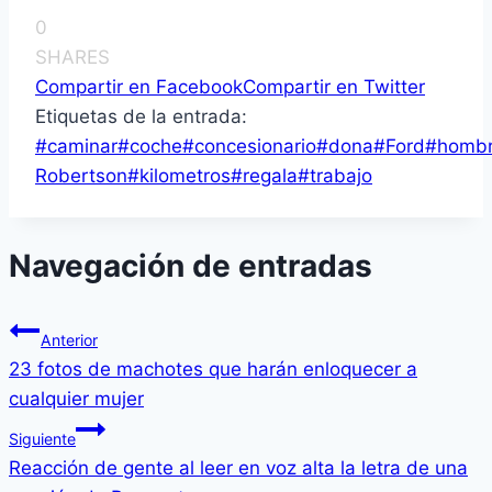
0
SHARES
Compartir en Facebook
Compartir en Twitter
Etiquetas de la entrada:
#
caminar
#
coche
#
concesionario
#
dona
#
Ford
#
homb
Robertson
#
kilometros
#
regala
#
trabajo
Navegación de entradas
Anterior
23 fotos de machotes que harán enloquecer a
cualquier mujer
Siguiente
Reacción de gente al leer en voz alta la letra de una